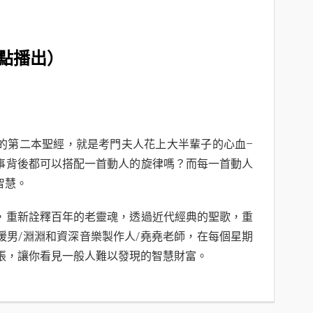
0點播出）
的第二本聖經，就是考門夫人花上大半輩子的心血–
事背後都可以搭配一首動人的旋律嗎？而每一首動人
智慧。
，重新詮釋百年的老靈魂，透過近代經典的聖歌，重
暖男/淵淵和資深音樂製作人/堯堯老師，在每個星期
主張，讓你看見一般人難以發現的智慧財富。