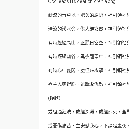
God leads His dear children along
蔭涼的青草地，肥美的原野，神引領祂
清涼的溪水旁，供人能安歇，神引領祂
有時經過高山，正麗日當空，神引領祂
有時經過幽谷，黑夜籠罩中，神引領祂
有時心中憂悶，撒但來攻擊，神引領祂
靠主恩典得勝，能戰敗仇敵，神引領祂
(複歌)
或經過狂波，或經深淵，或經烈火，全
或憂傷痛苦，主安慰我心，不論是晝夜