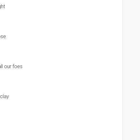
ght
ose
l our foes
clay