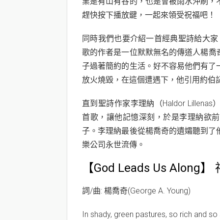
業是有山有谷的，也是會被雨水沖刷，
趕快按下播放鍵，一起來領受祝福吧！
同時我們也要介紹一首經典聖詩給大家 「Go
歌的作者是一位默默無名的傳道人楊喬奇(Ge
子過著簡約的生活。好不容易他們有了
放火燒毀，在這個遭遇下，他引用約伯記3
直到聖詩作家李理納（Haldor Lil
首歌，讓他記憶深刻，於是李理納欲前
子。李理納最後從楊喬奇的遺孀聽到了
樂公司永世流傳。
【God Leads Us Alon
詞/曲: 楊喬奇(George A. Young)
In shady, green pastures, so rich and so