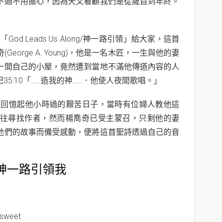
不過不用擔心，因為天父看顧我們是從歲首到年終。
d Leads Us Along/神一路引領」給大家，這首
orge A. Young)，他是一名木匠，一生與他的妻
一間自己的小屋，竟然遭到當地不滿他傳道內容的人
5:10「……造我的神……．他使人夜間歌唱。」
lenas）回憶起他小時過的艱苦日子，當時有位婦人教他這
往尋找作者，然而楊喬奇已受主蒙召，只剩他的妻
他們的故事而備受感動，便將這首聖詩透過自己的音
g】 神一路引領我
 sweet