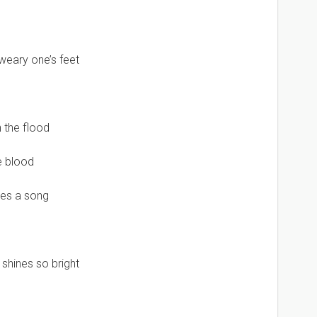
weary one’s feet
 the flood
he blood
ves a song
shines so bright