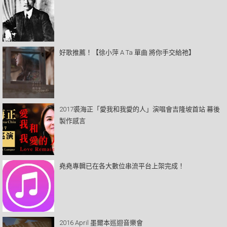
好歌推薦！【徐小萍 A Ta 單曲 將你手交給祂】
2017裘海正「愛我和我愛的人」演唱會吉隆坡首站 幕後
製作感言
堯堯專輯已在各大數位串流平台上架完成！
2016 April 墨爾本巡迴音樂會