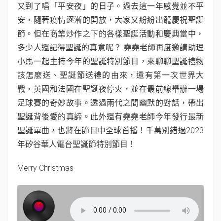
n
又到了唱「平安夜」的日子。過去這一年感覺並不平
安，隨著疫情逐漸的開放，大家又紛紛出籠慶祝聖誕
節。但在商業炒作之下的各樣聖誕活動和慶典當中，
多少人還記得聖誕的真意呢？ 堯堯老師再度邀請助理
小馬一起主持今年的聖誕特別節目，來聊聊聖誕禮物
該怎麼送、聖誕節送禮的由來，還有第一次世界大
戰，英國和法國在聖誕夜停火，並在最前線舉辦一場
足球賽的奇妙故事。透過兩代之間幽默的對話，帶出
聖誕背後愛的真諦。此外還有堯堯老師今年發行最新
聖誕單曲，也將在節目中全球首播！千萬別錯過2023
年矽谷華人電台聖誕節特別節目！
Merry Christmas