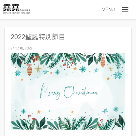
MENU
T
o
g
2022聖誕特別節目
g
l
24 12 月, 2022
e
n
a
v
i
g
a
t
i
o