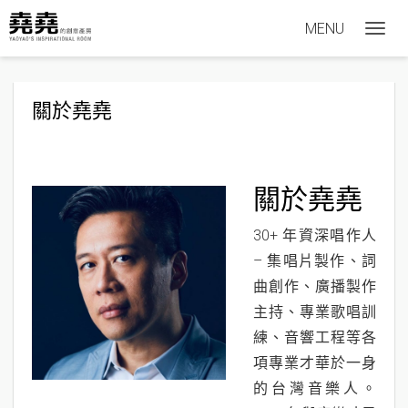
MENU
T
o
g
關於堯堯
g
l
e
n
關於堯堯
a
30+ 年資深唱作人
v
– 集唱片製作、詞
i
曲創作、廣播製作
g
主持、專業歌唱訓
a
練、音響工程等各
t
項專業才華於一身
i
的台灣音樂人。
o