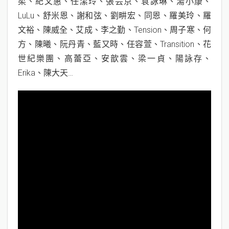
柔、紀文惠、任潔玲、張芸京、袁詠琳、湯小康、
LuLu、舒米恩、謝和弦、劉畊宏、同恩、羅美玲、羅
文裕、陳威全、艾成、李之勤、Tension、周子寒、何
方、陳曦、阮丹青、藍又時、任容萱、Transition、花
世紀樂團、高蕾亞、安歆雲、梁一貞、陽詠存、
Erika、陳大天…