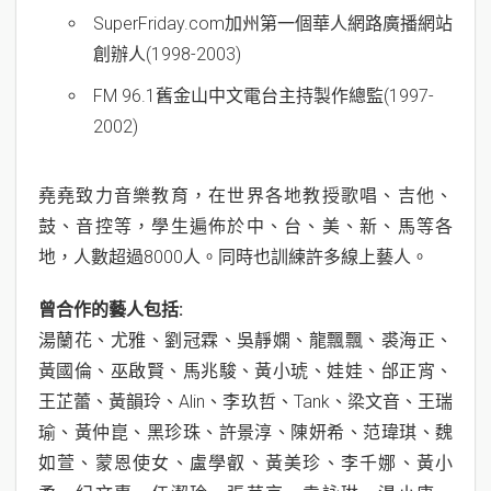
SuperFriday.com加州第一個華人網路廣播網站
創辦人(1998-2003)
FM 96.1舊金山中文電台主持製作總監(1997-
2002)
堯堯致力音樂教育，在世界各地教授歌唱、吉他、
鼓、音控等，學生遍佈於中、台、美、新、馬等各
地，人數超過8000人。同時也訓練許多線上藝人。
曾合作的藝人包括:
湯蘭花、尤雅、劉冠霖、吳靜嫻、龍飄飄、裘海正、
黃國倫、巫啟賢、馬兆駿、黃小琥、娃娃、邰正宵、
王芷蕾、黃韻玲、Alin、李玖哲、Tank、梁文音、王瑞
瑜、黃仲崑、黑珍珠、許景淳、陳妍希、范瑋琪、魏
如萱、蒙恩使女、盧學叡、黃美珍、李千娜、黃小