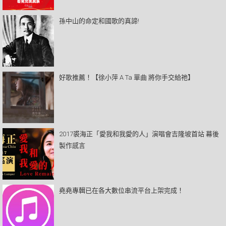
孫中山的命定和國歌的真諦!
好歌推薦！【徐小萍 A Ta 單曲 將你手交給祂】
2017裘海正「愛我和我愛的人」演唱會吉隆坡首站 幕後
製作感言
堯堯專輯已在各大數位串流平台上架完成！