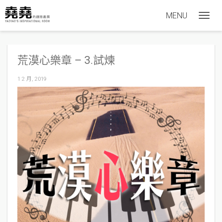
MENU
T
o
g
荒漠心樂章 – 3.試煉
g
l
1 2 月, 2019
e
n
a
v
i
g
a
t
i
o