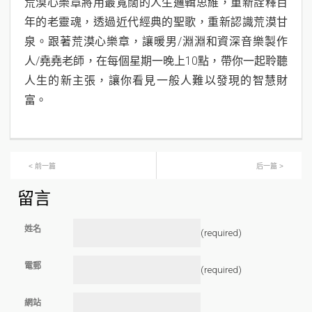
荒漠心樂章將用最寬闊的人生邏輯思維，重新詮釋百
年的老靈魂，透過近代經典的聖歌，重新認識荒漠甘
泉。跟著荒漠心樂章，讓暖男/淵淵和資深音樂製作
人/堯堯老師，在每個星期一晚上10點，帶你一起聆聽
人生的新主張，讓你看見一般人難以發現的智慧財
富。
< 前一篇
后一篇 >
留言
姓名
(required)
電郵
(required)
網站