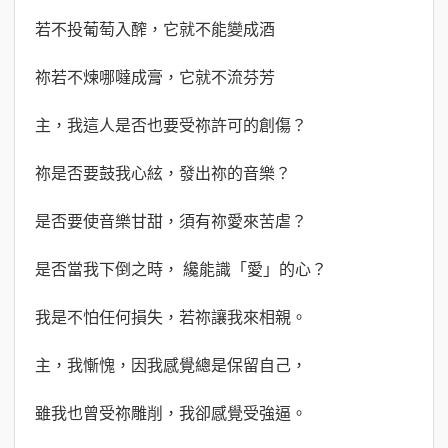
若不投葡萄入醡，它就不能變成酒
祢若不煉哪噠成膏，它就不流芬芳
主，我這人是否也要受祢許可的創傷？
祢是否要鼓我心絃，發出祢的音樂？
是否要使音樂甘甜，須有祢愛來苦虐？
是否當我下倒之時， 纔能識「愛」的心？
我是不怕任何損失，若祢讓我來相親。
主，我慚愧，因我感覺總是保留自己，
雖我也曾受祢雕削，我卻感覺受強逼。