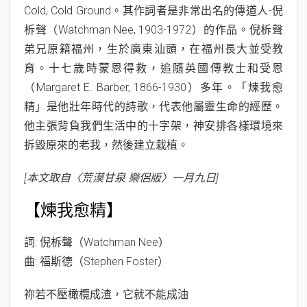
Cold, Cold Ground。其作詞者是非常出名的傳道人-倪
柝聲（Watchman Nee, 1903-1972）的作品。倪柝聲
弟兄原籍福州，生於廣東汕頭，在福州長大並受教
育。十七歲時蒙恩得救，追隨英國傳教士和受恩
（Margaret E. Barber, 1866-1930）多年。「煉我愈
精」是他壯年時代的詩歌，代表他屬靈生命的經歷。
他主張背負我們生活中的十字架，神安排各樣環境來
拆毀原來的老我，然後建立栽植。
[本文取自〈荒漠甘泉 樂侶版〉一月九日]
【煉我愈精】
詞: 倪柝聲（Watchman Nee）
曲: 福斯德（Stephen Foster）
祢若不壓橄欖成渣，它就不能成油