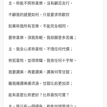
主，祢能不照祢喜樂，沒有顧忌去行，
不顧我的感覺如何，只是要求祢歡欣
如果祢我所有苦樂，不能完全相同，
要祢喜樂，須我負軛，我就願意多苦痛；
主，我全心求祢喜悅，不惜任何代價；
祢若喜悅，並得榮耀，我背任何十字架。
我要讚美，再要讚美，讚美何等甘甜；
雖我邊讚美邊流淚，甘甜比前更加添；
能有甚麼比祢更好？比祢喜悅可寶？
主，我只有一個禱告：祢能加增我減少。