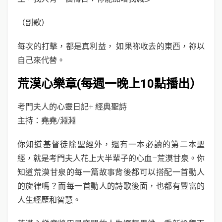
（副歌）
每次的打擊，都是真利益， 如果祢收去的東西，祢以
自己來代替。
荒漠心樂章(每週一晚上10點播出）
考門夫人的心靈日記+ 經典聖詩
主持：堯堯/淵淵
你知道基督徒除聖經外，還有一本必讀的第二本聖
經，就是考門夫人花上大半輩子的心血–荒漠甘泉。你
知道荒漠甘泉的每一篇故事背後都可以搭配一首動人
的旋律嗎？而每一首動人的詩歌後面，也都有豐富的
人生經歷和智慧。