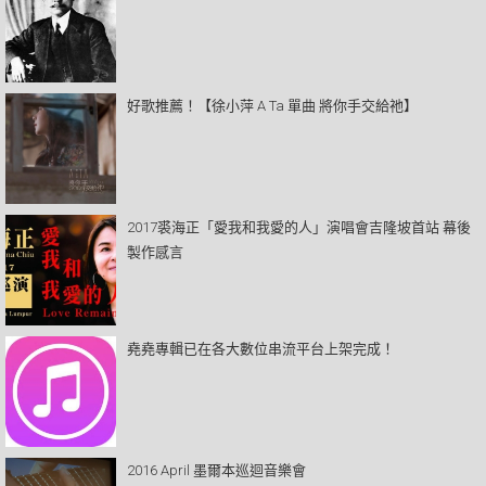
好歌推薦！【徐小萍 A Ta 單曲 將你手交給祂】
2017裘海正「愛我和我愛的人」演唱會吉隆坡首站 幕後
製作感言
堯堯專輯已在各大數位串流平台上架完成！
2016 April 墨爾本巡迴音樂會