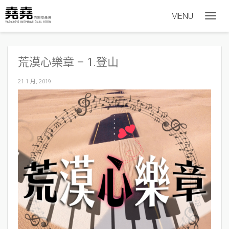
MENU
T
o
g
荒漠心樂章 – 1.登山
g
l
21 1 月, 2019
e
n
a
v
i
g
a
t
i
o