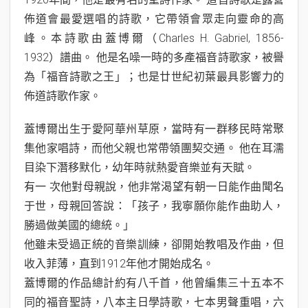
佈道會最愛選唱的詩歌，它帶領會眾走向靈命的高
峰。本詩歌由蓋博爾（Charles H. Gabriel, 1856-
1932）譜曲。 他是名噪一時的多產福音詩歌家，被譽
為「福音詩歌之王」；也是廿世紀初葉最具影響力的
佈道詩歌作家。
蓋博爾出生于愛阿華州草原，當時有一群移民時常聚
集他家唱詩，而他父親也常帶領團契交通。 他在耳濡
目染下潛移默化，幼年時就熱愛音樂並有天賦。
有一 次他對母親說，他非常渴望有朝一日能作曲聞名
于世，母親回答說：「孩子，我寧願你能作曲助人，
勝過做美國的總統。」
他雖未受過正統的音樂訓練，卻開始教唱及作曲，但
收入菲薄，直到1912年他才開始成名。
蓋博爾的作品總計約有八千首，他曾編集三十五本不
同的福音聖詩，八本主日學詩歌，七本男聲重唱，六