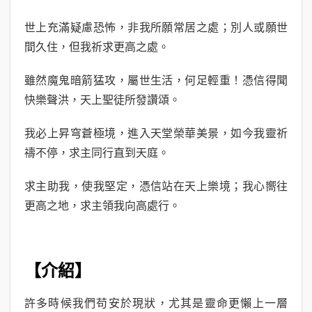
世上充滿疑慮恐怖，非我所願常居之處；別人或願世
間久住，但我祈求更高之處。
雖然魔鬼暗箭猛攻，屬世生活，何足輕重！憑信得聞
快樂聲洪，天上聖徒所發讚頌。
我必上昇穹蒼極境，進入天堂榮華美景，如今我靈祈
禱不停，求主同行直到天庭。
求主助我，使我堅定，憑信站在天上樂境；我心嚮往
更高之地，求主領我向高處行。
【介紹】
許多時候我們苟安於現狀，尤其是靈命更懶上一層