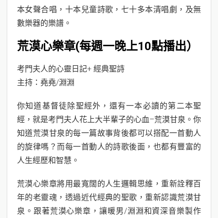
本女聲合唱，十本兒童詩歌，七十多本清唱劇，及無
數樂器的樂譜。
荒漠心樂章(每週一晚上10點播出）
考門夫人的心靈日記+ 經典聖詩
主持：堯堯/淵淵
你知道基督徒除聖經外，還有一本必讀的第二本聖
經，就是考門夫人花上大半輩子的心血–荒漠甘泉。你
知道荒漠甘泉的每一篇故事背後都可以搭配一首動人
的旋律嗎？而每一首動人的詩歌後面，也都有豐富的
人生經歷和智慧。
荒漠心樂章將用最寬闊的人生邏輯思維，重新詮釋百
年的老靈魂，透過近代經典的聖歌，重新認識荒漠甘
泉。跟著荒漠心樂章，讓暖男/淵淵和資深音樂製作