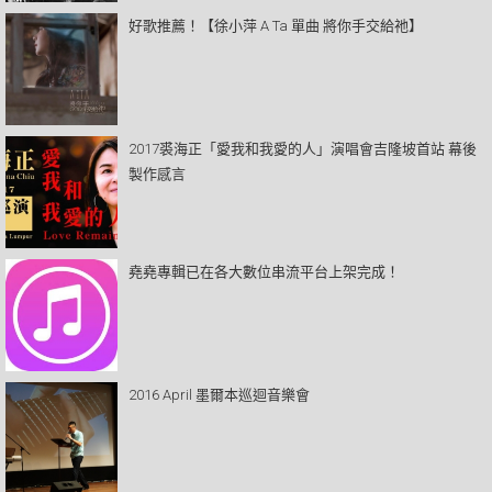
好歌推薦！【徐小萍 A Ta 單曲 將你手交給祂】
2017裘海正「愛我和我愛的人」演唱會吉隆坡首站 幕後
製作感言
堯堯專輯已在各大數位串流平台上架完成！
2016 April 墨爾本巡迴音樂會