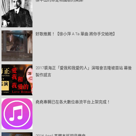
好歌推薦！【徐小萍 A Ta 單曲 將你手交給祂】
2017裘海正「愛我和我愛的人」演唱會吉隆坡首站 幕後
製作感言
堯堯專輯已在各大數位串流平台上架完成！
2016 April 墨爾本巡迴音樂會