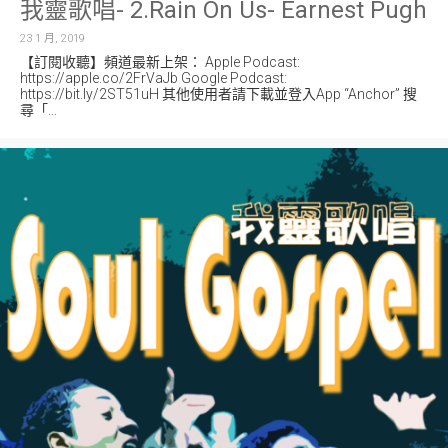
我靈歌唱- 2.Rain On Us- Earnest Pugh
n
23 1 月, 2019
【訂閱收聽】頻道最新上架： Apple Podcast:
https://apple.co/2FrVaJb Google Podcast:
https://bit.ly/2ST51uH 其他使用者請下載並登入App “Anchor” 搜
尋「...